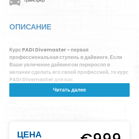
ОПИСАНИЕ
Курс PADI Divemaster - первая
профессиональная ступень в дайвинге. Если
Ваше увлечение дайвингом переросло в
желание сделать его своей профессией, то курс
PADI Divemaster для вас.
Читать далее
Обучение по программе Divemaster в нашем
дайв-центре Deep Dive Hurghada не только
дает вам возможность приобрести знания и
опыт, но и помогает развить качества и умения,
необходимые потенциальному инструктору по
дайвингу. Чтобы помочь дайверам стать
ЦЕНА
квалифицированными профессионалами,