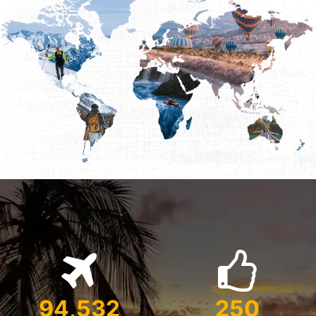
94,532
250