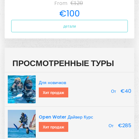
€120
From
€100
детали
ПРОСМОТРЕННЫЕ ТУРЫ
Для новичков
€40
От
Хит продаж
Open Water Дайвер Курс
€285
От
Хит продаж