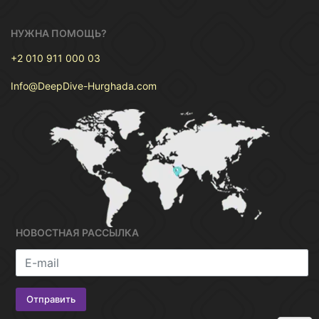
Инструктор по дайвингу
PADI сертификат
НУЖНА ПОМОЩЬ?
Трансфер
+2 010 911 000 03
Трансфер
Info@DeepDive-Hurghada.com
Для отелей в Хургаде:
Трансфер из / в отель бесплатный
Для отелей в Эль Гуна & Сахл Хашиш & Макади
Бэй & Сома Бэй:
Трансфер из / в отель предоставляется за
дополнительную плату в размере 15 евро в день за
НОВОСТНАЯ РАССЫЛКА
автомобиль (до 4 человек).
PRICE
€350
For One Person :