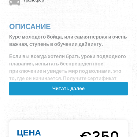
ОПИСАНИЕ
Курс молодого бойца, или самая первая и очень
важная, ступень в обучении дайвингу.
Если вы всегда хотели брать уроки подводного
плавания, испытать беспрецедентное
приключение и увидеть мир под волнами, это
то, где он начинается. Получите сертификат
подводного плавания с курсом PADI Open
Читать далее
Water Diver - самым популярным и широко
известным в мире. Благодаря этому курсу
миллионы людей научились нырять с
аквалангом и открывать для себя чудеса
водного мира. Чтобы записаться на курс PADI
Open Water Diver (или курс Junior Open
ЦЕНА