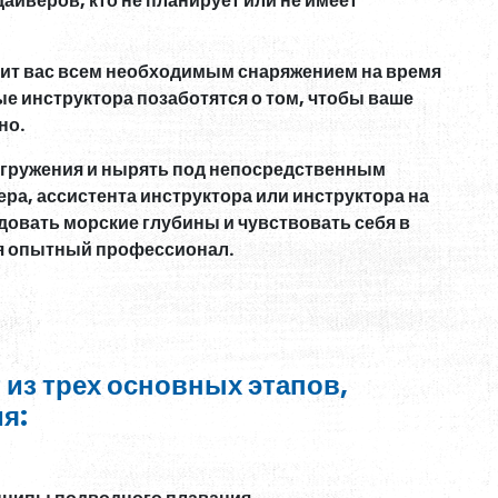
дайверов, кто не планирует или не имеет
ит вас всем необходимым снаряжением на время
е инструктора позаботятся о том, чтобы ваше
но.
огружения и нырять под непосредственным
а, ассистента инструктора или инструктора на
довать морские глубины и чувствовать себя в
ся опытный профессионал.
 из трех основных этапов,
я: