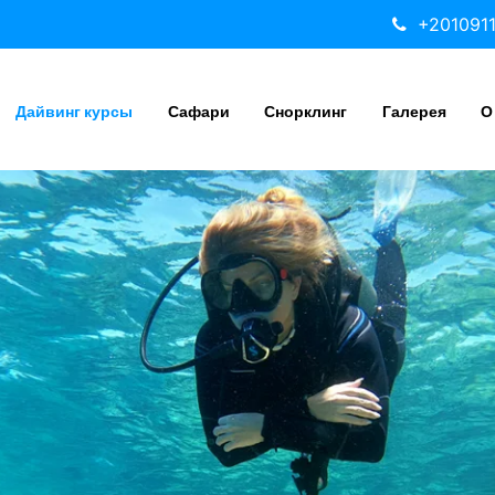
+201091
Дайвинг курсы
Сафари
Снорклинг
Галерея
О