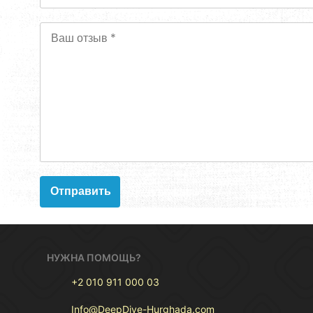
НУЖНА ПОМОЩЬ?
+2 010 911 000 03
Info@DeepDive-Hurghada.com