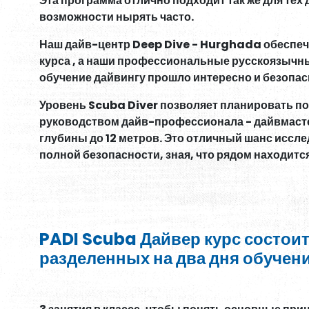
Эта программа отлично подходит так же для тех 
возможности нырять часто.
Наш дайв-центр Deep Dive - Hurghada обеспеч
курса , а наши профессиональные русскоязычны
обучение дайвингу прошло интересно и безопас
Уровень Scuba Diver позволяет планировать п
руководством дайв-профессионала - дайвмастер
глубины до 12 метров. Это отличный шанс иссле
полной безопасности, зная, что рядом находит
PADI Scuba Дайвер курс состоит
разделенных на два дня обучени