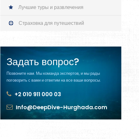
Лучшие туры и развлечения
Страховка для путешествий
Задать вопрос?
Позвоните нам. Мы команда экспертов, и мы рады
поговорить с вами и ответим на все ваши вопросы.
+2 010 911 000 03
Info@DeepDive-Hurghada.com